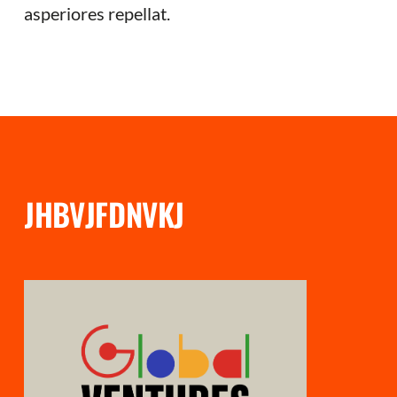
asperiores repellat.
JHBVJFDNVKJ